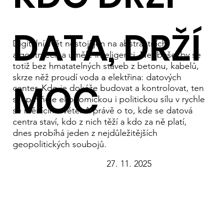
DATA, DRŽÍ
Digitální svět nestojí jen na abstraktních
algoritmech a umělé inteligenci. Neobešel by se
totiž bez hmatatelných staveb z betonu, kabelů,
skrze něž proudí voda a elektřina: datových
MOC
center. Kdo je dokáže budovat a kontrolovat, ten
si upevňuje ekonomickou i politickou sílu v rychle
se měnícím světě. A právě o to, kde se datová
centra staví, kdo z nich těží a kdo za ně platí,
dnes probíhá jeden z nejdůležitějších
geopolitických soubojů.
27. 11. 2025