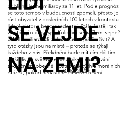
LIDÍ
přibližně jedné miliardy za 11 let. Podle prognóz
se toto tempo v budoucnosti zpomalí, přesto je
růst obyvatel v posledních 100 letech v kontextu
SE VEJDE
lidské historie bezprecedentní. Stále častěji tak
vyvstávají otázky typu Kolik lidí se na Zemi vejde?
či Kolik miliard lidí dokáže Země ještě uživit? A
tyto otázky jsou na místě – protože se týkají
každého z nás. Přelidnění bude mít čím dál tím
NA ZEMI?
větší vliv na světové ekonomiky a na chování
společnosti obecně, včetně etických a morálních
8. 12. 2022
otázek, pokud nenastane efektivní řešení.