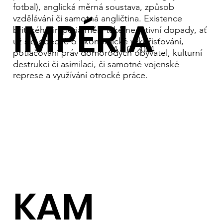
fotbal), anglická měrná soustava, způsob
vzdělávání či samotná angličtina. Existence
IMPÉRIA
britského impéria měla také negativní dopady, ať
už šlo obecně o ekonomické vykořisťování,
24. 10. 2024
potlačování práv domorodých obyvatel, kulturní
destrukci či asimilaci, či samotné vojenské
represe a využívání otrocké práce.
KAM