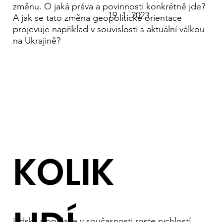
změnu. O jaká práva a povinnosti konkrétně jde?
19. 1. 2023
A jak se tato změna geopolitické orientace
projevuje například v souvislosti s aktuální válkou
na Ukrajině?
KOLIK
Lidská populace v současnosti roste rychlostí