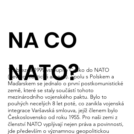
NA CO
NATO?
12. března 1999 vstoupilo Česko do NATO
(Severoatlantická aliance). Spolu s Polskem a
Maďarskem se jednalo o první postkomunistické
země, které se staly součástí tohoto
mezinárodního vojenského paktu. Bylo to
pouhých necelých 8 let poté, co zanikla vojenská
integrace Varšavská smlouva, jejíž členem bylo
Československo od roku 1955. Pro naši zemi z
členství NATO vyplývají nejen práva a povinnosti,
jde především o významnou geopolitickou