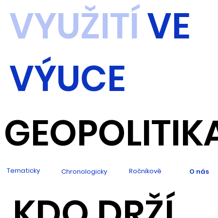
VYUŽITÍ
VE
VÝUCE
GEOPOLITIK
Tematicky
Ročníkově
Chronologicky
O nás
KDO DRŽÍ