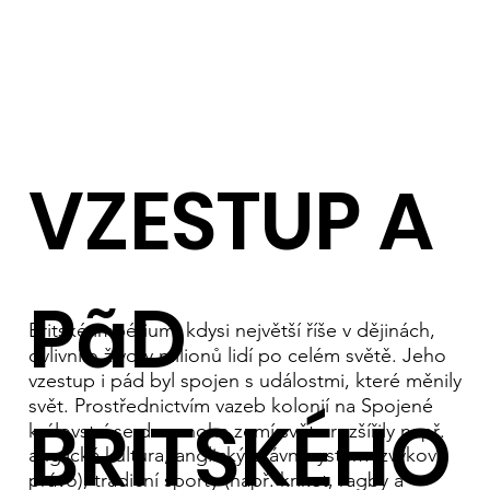
VZESTUP A
PãD
Britské impérium, kdysi největší říše v dějinách,
ovlivnilo životy milionů lidí po celém světě. Jeho
vzestup i pád byl spojen s událostmi, které měnily
svět. Prostřednictvím vazeb kolonií na Spojené
BRITSKÉHO
království se do mnoha zemí světa rozšířily např.
anglická kultura, anglický právní systém (zvykové
právo), tradiční sporty (např. kriket, ragby a