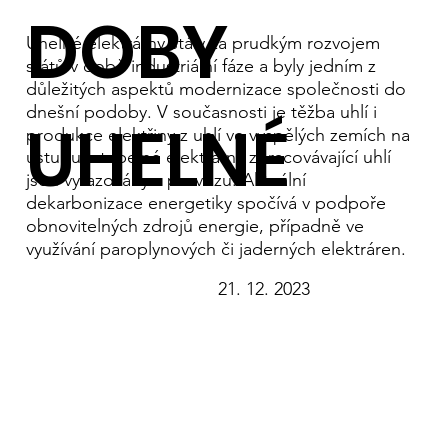
DOBY
Uhelné elektrárny stály za prudkým rozvojem
států v době industriální fáze a byly jedním z
důležitých aspektů modernizace společnosti do
dnešní podoby. V současnosti je těžba uhlí i
UHELNÉ
produkce elektřiny z uhlí ve vyspělých zemích na
ústupu a tepelné elektrárny zpracovávající uhlí
jsou vyřazovány z provozu. Aktuální
dekarbonizace energetiky spočívá v podpoře
obnovitelných zdrojů energie, případně ve
využívání paroplynových či jaderných elektráren.
21. 12. 2023