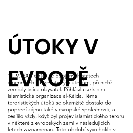
ÚTOKY V
EVROPĚ
11. 9. 2001 došlo ve Spojených státech
amerických k teroristickým útokům, při nichž
zemřely tisíce obyvatel. Přihlásila se k nim
islamistická organizace al-Káida. Téma
teroristických útoků se okamžitě dostalo do
popředí zájmu také v evropské společnosti, a
zesílilo vždy, když byl projev islamistického teroru
v některé z evropských zemí v následujících
letech zaznamenán. Toto období vyvrcholilo v