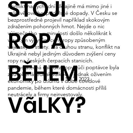
STOJÍ
Konflikt na východní Ukrajině má mimo jiné i
celosvětové hospodářské dopady. V Česku se
bezprostředně projevil například skokovým
zdražením pohonných hmot. Nejde o nic
ROPA
výjimečného – v minulosti došlo několikrát k
vysokým výkyvům ceny ropy způsobeným
vojenskými střety. Na druhou stranu, konflikt na
Ukrajině nebyl jediným důvodem zvýšení ceny
ropy na českých čerpacích stanicích.
BĚHEM
Nedostatečná nabídka ropy vůči poptávce byla
způsobená jednak válkou a jednak oživením
16. 2. 2023
ekonomiky po útlumu v době covidové
pandemie, během které domácnosti příliš
VãLKY?
neutrácely a firmy neinvestovaly.