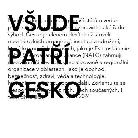
VŠUDE
Nadnárodní spolupráce přináší státům vedle
povinností a zodpovědnosti zpravidla také řadu
výhod. Česko je členem desítek až stovek
mezinárodních organizací, institucí a sdružení,
PATŘÍ
které kromě těch klíčových, jako je Evropská unie
nebo Severoatlantická aliance (NATO) zahrnují
mezivládní či nevládní specializované a regionální
organizace v oblastech, jako je obchod,
bezpečnost, zdraví, věda a technologie,
ĆESKO
humanitární pomoc, sport a další. Zorientujte se
alespoň v některých z nich. Těch současných, i
3. 9. 2024
těch dřívějších.