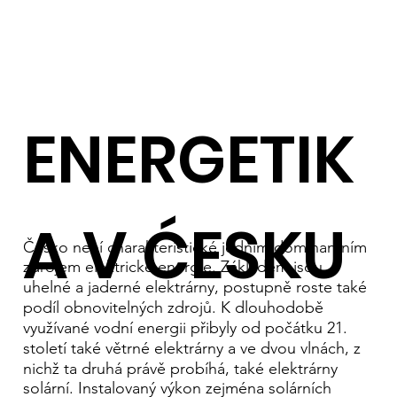
ENERGETIK
A V ĆESKU
Česko není charakteristické jedním dominantním
zdrojem elektrické energie. Základem jsou
uhelné a jaderné elektrárny, postupně roste také
podíl obnovitelných zdrojů. K dlouhodobě
využívané vodní energii přibyly od počátku 21.
století také větrné elektrárny a ve dvou vlnách, z
nichž ta druhá právě probíhá, také elektrárny
solární. Instalovaný výkon zejména solárních