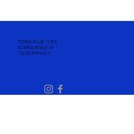
KONTAKT:
TERRA-KLUB, O.P.S.
SOBĚSLAVSKÁ 34
130 00 PRAHA 3
Email:
terra@terra-klub.cz
Tel: 221 511 440