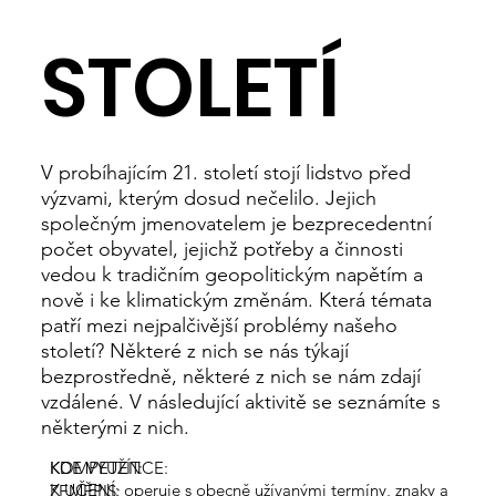
STOLETÍ
V probíhajícím 21. století stojí lidstvo před
výzvami, kterým dosud nečelilo. Jejich
společným jmenovatelem je bezprecedentní
počet obyvatel, jejichž potřeby a činnosti
vedou k tradičním geopolitickým napětím a
nově i ke klimatickým změnám. Která témata
patří mezi nejpalčivější problémy našeho
století? Některé z nich se nás týkají
bezprostředně, některé z nich se nám zdají
vzdálené. V následující aktivitě se seznámíte s
některými z nich.
KOMPETENCE:
KDE VYUŽÍT:
K UČENÍ: operuje s obecně užívanými termíny, znaky a
ZEMĚPIS: