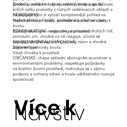
symboly, uvádí věci do souvislostí, propojuje do
Životní prostředí – krajina; vztah přírody a společnosti
širších celků poznatky z různých vzdělávacích oblastí a
na základě toho si vytváří komplexnější pohled na
PŘÍRODOPIS:
matematické, přírodní, společenské a kulturní jevy
Neživá příroda – půdy; podnebí a počasí ve vztahu k
životu
KOMUNIKATIVNÍ: naslouchá promluvám druhých lidí,
Základy ekologie – organismy a prostředí
porozumí jim, vhodně na ně reaguje, účinně se
zapojuje do diskuse, obhajuje svůj názor a vhodně
ENVIRONMENTÁLNÍ VÝCHOVA:
argumentuje
Základní podmínky života
Vztah člověka k prostředí
OBČANSKÉ: chápe základní ekologické souvislosti a
environmentální problémy, respektuje požadavky
na kvalitní životní prostředí, rozhoduje se v zájmu
podpory a ochrany zdraví a trvale udržitelného rozvoje
společnosti
Více k
Navštiv