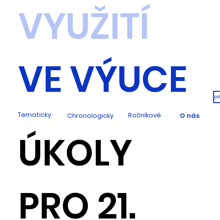
VYUŽITÍ
VE VÝUCE
pd
Tematicky
Ročníkově
Chronologicky
O nás
ÚKOLY
PRO 21.