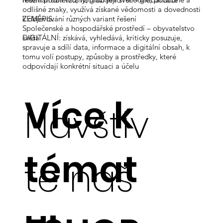
odlišné znaky, využívá získané vědomosti a dovednosti
k objevování různých variant řešení
ZEMĚPIS:
Společenské a hospodářské prostředí – obyvatelstvo
DIGITÁLNÍ: získává, vyhledává, kriticky posuzuje,
světa
spravuje a sdílí data, informace a digitální obsah, k
tomu volí postupy, způsoby a prostředky, které
odpovídají konkrétní situaci a účelu
Více k
Navštiv
témat
te náš