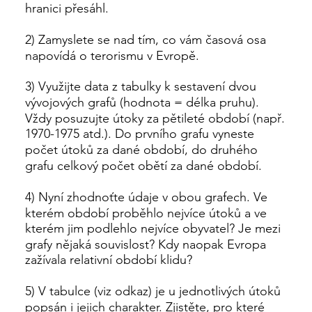
hranici přesáhl.
2) Zamyslete se nad tím, co vám časová osa
napovídá o terorismu v Evropě.
3) Využijte data z tabulky k sestavení dvou
vývojových grafů (hodnota = délka pruhu).
Vždy posuzujte útoky za pětileté období (např.
1970-1975 atd.). Do prvního grafu vyneste
počet útoků za dané období, do druhého
grafu celkový počet obětí za dané období.
4) Nyní zhodnoťte údaje v obou grafech. Ve
kterém období proběhlo nejvíce útoků a ve
kterém jim podlehlo nejvíce obyvatel? Je mezi
grafy nějaká souvislost? Kdy naopak Evropa
zažívala relativní období klidu?
5) V tabulce (viz odkaz) je u jednotlivých útoků
popsán i jejich charakter. Zjistěte, pro které