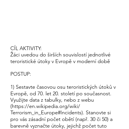
CÍL AKTIVITY:
Žáci uvedou do širších souvislostí jednotlivé
teroristické útoky v Evropě v moderní době
POSTUP:
1) Sestavte časovou osu teroristických útoků v
Evropě, od 70. let 20. století po současnost.
Využijte data z tabulky, nebo z webu
(
https://en.wikipedia.org/wiki/
Terrorism_in_Europe#Incidents). Stanovte si
pro vás zásadní počet obětí (např. 30 či 50) a
barevně vyznačte útoky, jejichž počet tuto