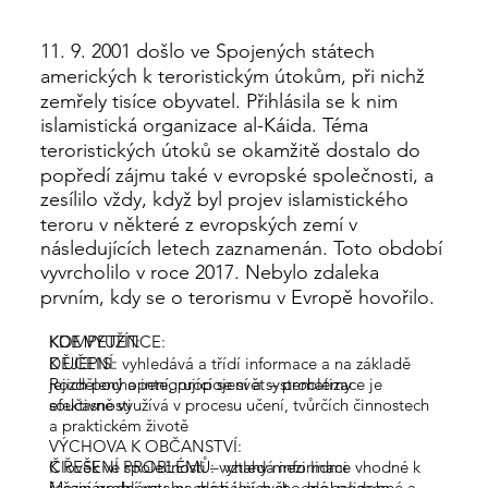
11. 9. 2001 došlo ve Spojených státech
amerických k teroristickým útokům, při nichž
zemřely tisíce obyvatel. Přihlásila se k nim
islamistická organizace al-Káida. Téma
teroristických útoků se okamžitě dostalo do
popředí zájmu také v evropské společnosti, a
zesílilo vždy, když byl projev islamistického
teroru v některé z evropských zemí v
následujících letech zaznamenán. Toto období
vyvrcholilo v roce 2017. Nebylo zdaleka
prvním, kdy se o terorismu v Evropě hovořilo.
KOMPETENCE:
KDE VYUŽÍT:
K UČENÍ: vyhledává a třídí informace a na základě
DĚJEPIS:
jejich pochopení, propojení a systematizace je
Rozdělený a integrující se svět – problémy
efektivně využívá v procesu učení, tvůrčích činnostech
současnosti
a praktickém životě
VÝCHOVA K OBČANSTVÍ:
K ŘEŠENÍ PROBLÉMŮ: vyhledá informace vhodné k
Člověk ve společnosti – vztahy mezi lidmi
řešení problému, nachází jejich shodné, podobné a
Mezinárodní vztahy, globální svět – globalizace