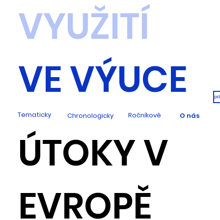
VYUŽITÍ
VE VÝUCE
pd
Tematicky
Ročníkově
Chronologicky
O nás
ÚTOKY V
EVROPĚ