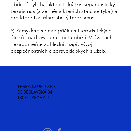
období byl charakteristický tzv. separatistický
terorismus (a zejména kterých států se týkal) a
pro které tzv. islamistický terorismus.
6) Zamyslete se nad příčinami teroristických
útoků i nad vývojem počtu obětí. V úvahách
nezapomeňte zohlednit např. vývoj
bezpečnostních a zpravodajských služeb.
KONTAKT:
TERRA-KLUB, O.P.S.
SOBĚSLAVSKÁ 34
130 00 PRAHA 3
Email:
terra@terra-klub.cz
Tel: 221 511 440