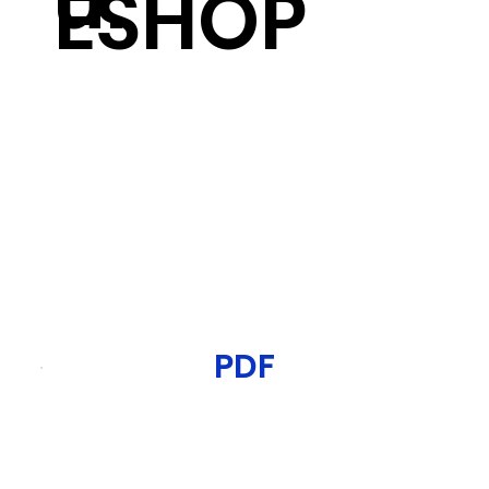
u:
ESHOP
PDF