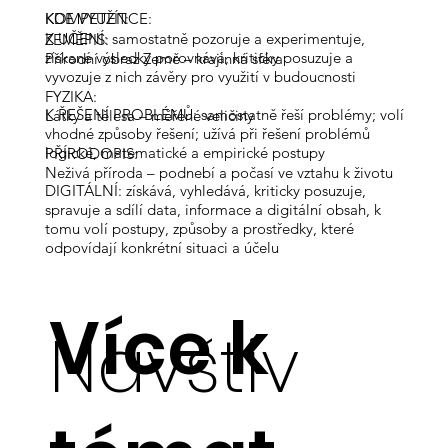
KOMPETENCE:
KDE VYUŽÍT:
K UČENÍ: samostatně pozoruje a experimentuje,
ZEMĚPIS:
získané výsledky porovnává, kriticky posuzuje a
Přírodní obraz Země – krajinná sféra
vyvozuje z nich závěry pro využití v budoucnosti
FYZIKA:
K ŘEŠENÍ PROBLÉMŮ: samostatně řeší problémy; volí
Látky a tělesa – měřené veličiny
vhodné způsoby řešení; užívá při řešení problémů
logické, matematické a empirické postupy
PŘÍRODOPIS:
Neživá příroda – podnebí a počasí ve vztahu k životu
DIGITÁLNÍ: získává, vyhledává, kriticky posuzuje,
spravuje a sdílí data, informace a digitální obsah, k
tomu volí postupy, způsoby a prostředky, které
odpovídají konkrétní situaci a účelu
Více k
Navštiv