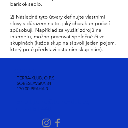
barické sedlo.
2) Následně tyto útvary definujte vlastními
slovy s důrazem na to, jaký charakter počasí
způsobují. Například za využití zdrojů na
internetu, možno pracovat společně či ve
skupinách (každá skupina si zvolí jeden pojem,
který poté představí ostatním skupinám).
KONTAKT:
TERRA-KLUB, O.P.S.
SOBĚSLAVSKÁ 34
130 00 PRAHA 3
Email:
terra@terra-klub.cz
Tel: 221 511 440