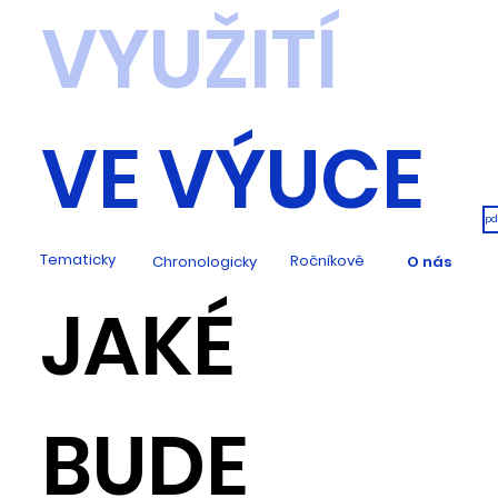
VYUŽITÍ
VE VÝUCE
pd
Tematicky
Ročníkově
Chronologicky
O nás
JAKÉ
BUDE