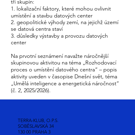
tří skupin:
1. lokalizační faktory, které mohou ovlivnit
umístění a stavbu datových center
2. geopolitické výhody zemí, na jejichž území
se datová centra staví
3. důsledky výstavby a provozu datových
center
Na prvotní seznámení navažte náročnější
skupinovou aktivitou na téma „Rozhodovací
proces o umístění datového centra“ – popis
aktivity uveden v časopise Dnešní svět, téma
„Umělá inteligence a energetická náročnost“
(č. 2, 2025/2026).
KONTAKT:
TERRA-KLUB, O.P.S.
SOBĚSLAVSKÁ 34
130 00 PRAHA 3