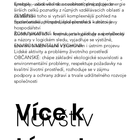
symboly, uvádí věci do souvislostí, propojuje do
Energie – obnovitelné a neobnovitelné zdroje energie
širších celků poznatky z různých vzdělávacích oblastí a
na základě toho si vytváří komplexnější pohled na
ZEMĚPIS
matematické, přírodní, společenské a kulturní jevy
Společenské a hospodářské prostředí – světové
hospodářství
KOMUNIKATIVNÍ: formuluje a vyjadřuje své myšlenky
Životní prostředí – krajina; vztah přírody a společnosti
a názory v logickém sledu, vyjadřuje se výstižně,
souvisle a kultivovaně v písemném i ústním projevu
ENVIRONMENTÁLNÍ VÝCHOVA
Lidské aktivity a problémy životního prostředí
OBČANSKÉ: chápe základní ekologické souvislosti a
environmentální problémy, respektuje požadavky na
kvalitní životní prostředí, rozhoduje se v zájmu
podpory a ochrany zdraví a trvale udržitelného rozvoje
společnosti
Více k
Navštiv