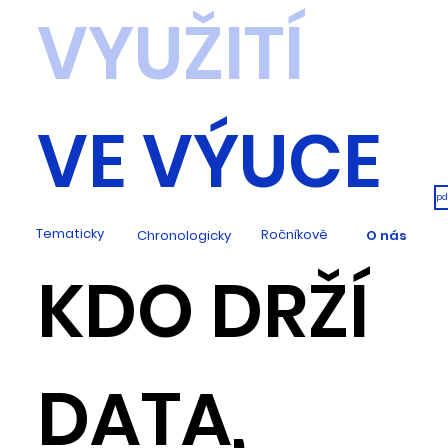
VYUŽITÍ
VE VÝUCE
pd
Tematicky
Ročníkově
Chronologicky
O nás
KDO DRŽÍ
DATA,