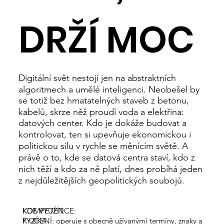
DRŽÍ MOC
Digitální svět nestojí jen na abstraktních
algoritmech a umělé inteligenci. Neobešel by
se totiž bez hmatatelných staveb z betonu,
kabelů, skrze něž proudí voda a elektřina:
datových center. Kdo je dokáže budovat a
kontrolovat, ten si upevňuje ekonomickou i
politickou sílu v rychle se měnícím světě. A
právě o to, kde se datová centra staví, kdo z
nich těží a kdo za ně platí, dnes probíhá jeden
z nejdůležitějších geopolitických soubojů.
KOMPETENCE:
KDE VYUŽÍT:
K UČENÍ: operuje s obecně užívanými termíny, znaky a
FYZIKA