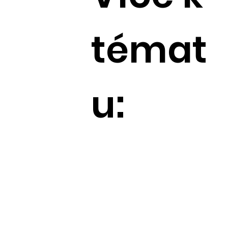
témat
u: