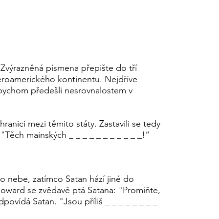
 Zvýrazněná písmena přepište do tří
severoamerického kontinentu. Nejdříve
 Abychom předešli nesrovnalostem v
anici mezi těmito státy. Zastavili se tedy
 "Těch mainských _ _ _ _ _ _ _ _ _ _ _!“
 nebe, zatímco Satan hází jiné do
Howard se zvědavě ptá Satana: "Promiňte,
ovídá Satan. "Jsou příliš _ _ _ _ _ _ _ _