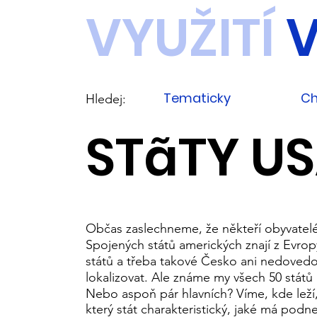
VYUŽITÍ
V
Tematicky
Ch
Hledej:
STãTY US
Občas zaslechneme, že někteří obyvatel
Spojených států amerických znají z Evrop
států a třeba takové Česko ani nedoved
lokalizovat. Ale známe my všech 50 států
Nebo aspoň pár hlavních? Víme, kde leží,
který stát charakteristický, jaké má podne