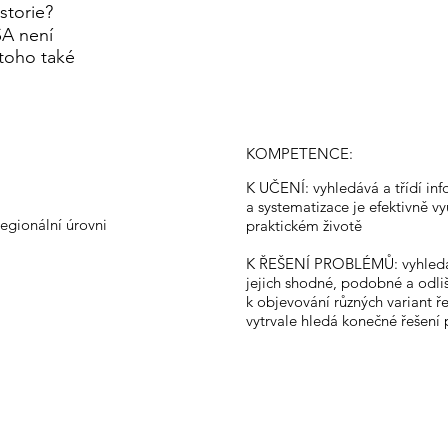
storie?
SA není
 toho také
KOMPETENCE:
K UČENÍ: vyhledává a třídí inf
a systematizace je efektivně vy
regionální úrovni
praktickém životě
K ŘEŠENÍ PROBLÉMŮ: vyhledá 
jejich shodné, podobné a odli
k objevování různých variant 
vytrvale hledá konečné řešení