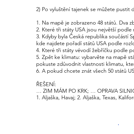
2) Po vyluštění tajenek se můžete pustit 
1. Na mapě je zobrazeno 48 států. Dva zb
2. Které tři státy USA jsou největší podle
3. Kdyby byla Česká republika součástí 
kde najdete pořadí států USA podle rozl
4. Které tři státy vévodí žebříčku podle 
5. Zpět ke klimatu: vybarvěte na mapě st
pokuste zdůvodnit vlastnosti klimatu, kt
6. A pokud chcete znát všech 50 států US
ŘEŠENÍ:
… ZIM MÁM PO KRK; … OPRAVA SILNI
1. Aljaška, Havaj; 2. Aljaška, Texas, Kalifor