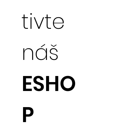
tivte
náš
ESHO
P