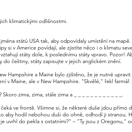
ich klimatickými odlišnostmi.
te jména států USA tak, aby odpovídaly umístění na mapě.
ipy si v Americe povídají, ale zjistíte něco i o klimatu 
 vztahují státy dole, k poslednímu státy vpravo. Pozor!
y do češtiny, státy zapisujte v jejich anglickém znění.
 Hampshire a Maine bylo zjištěno, že je nutné upravit hr
není v Maine, ale v New Hampshire. "Skvělé," řekl farmář.
Skoro zima, zima, stále zima a _ _ _ _ _ _ _ _ _ _ _ _.
ká ve frontě. Všimne si, že některé duše jdou přímo do
o aby hodil nebohou duši do ohně, odhodí ji stranou. 
e uvrhl do pekla s ostatními?" – "Ty jsou z Oregonu," odp