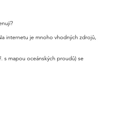
enují?
 Na internetu je mnoho vhodných zdrojů,
apř. s mapou oceánských proudů) se