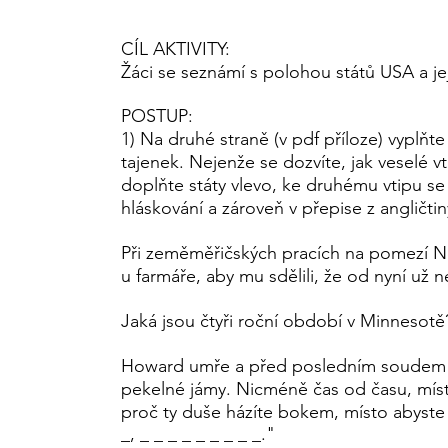
CÍL AKTIVITY:
Žáci se seznámí s polohou států USA a jej
POSTUP:
1) Na druhé straně (v pdf příloze) vyplň
tajenek. Nejenže se dozvíte, jak veselé vt
doplňte státy vlevo, ke druhému vtipu se
hláskování a zároveň v přepise z angličtin
Při zeměměřičských pracích na pomezí New
u farmáře, aby mu sdělili, že od nyní už 
Jaká jsou čtyři roční období v Minnesotě? 
Howard umře a před posledním soudem če
pekelné jámy. Nicméně čas od času, míst
proč ty duše házíte bokem, místo abyste j
_, _ _ _ _ _ _ _ _ _."