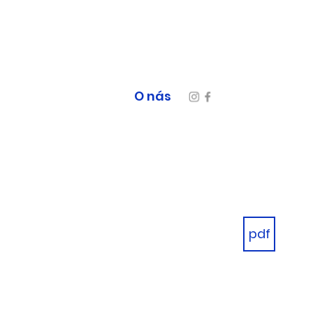
O nás
pdf