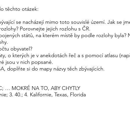
do těchto otázek:
ývající se nacházejí mimo toto souvislé území. Jak se jm
 rozlohy? Porovnejte jejich rozlohu s ČR.
Spojených států, na kterém místě by podle rozlohy byla?
ohy.
počtu obyvatel?
áty, o kterých je v anekdotách řeč a s pomocí atlasu (n
eré jsou v nich popsané.
A, doplňte si do mapy názvy těch zbývajících.
C; … MOKRÉ NA TO, ABY CHYTLY
nie; 3. 40.; 4. Kalifornie, Texas, Florida