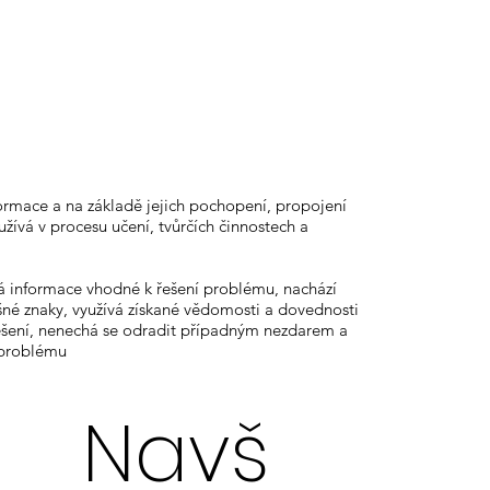
ormace a na základě jejich pochopení, propojení
užívá v procesu učení, tvůrčích činnostech a
informace vhodné k řešení problému, nachází
šné znaky, využívá získané vědomosti a dovednosti
řešení, nenechá se odradit případným nezdarem a
 problému
Navš