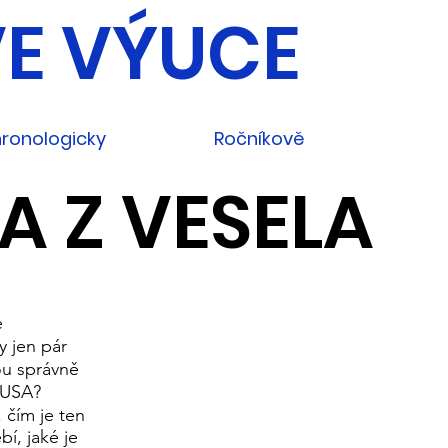
E VÝUCE
ronologicky
Ročníkově
A Z VESELA
é
y jen pár
ou správně
 USA?
 čím je ten
bí, jaké je