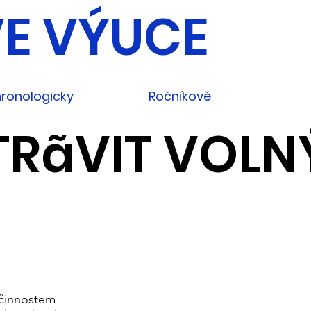
E VÝUCE
ronologicky
Ročníkově
TRãVIT VOLN
 činnostem