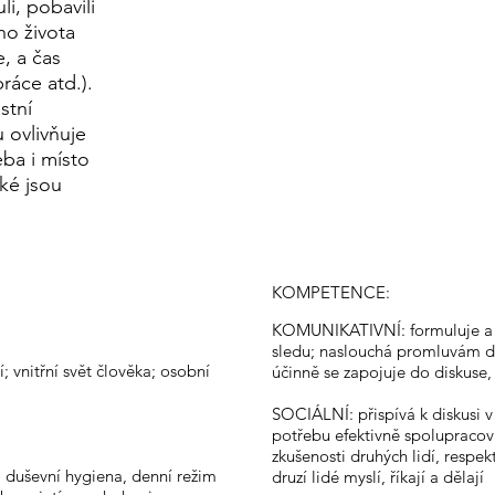
i, pobavili
ho života
, a čas
ráce atd.).
stní
 ovlivňuje
eba i místo
aké jsou
KOMPETENCE:
KOMUNIKATIVNÍ: formuluje a v
sledu; naslouchá promluvám dr
; vnitřní svět člověka; osobní
účinně se zapojuje do diskuse
SOCIÁLNÍ: přispívá k diskusi v
potřebu efektivně spolupracov
zkušenosti druhých lidí, respek
a duševní hygiena, denní režim
druzí lidé myslí, říkají a dělají