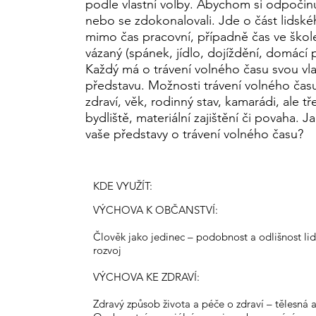
podle vlastní volby. Abychom si odpočinul
nebo se zdokonalovali. Jde o část lidské
mimo čas pracovní, případně čas ve škole
vázaný (spánek, jídlo, dojíždění, domácí p
Každý má o trávení volného času svou vla
představu. Možnosti trávení volného času
zdraví, věk, rodinný stav, kamarádi, ale tř
bydliště, materiální zajištění či povaha. J
vaše představy o trávení volného času?
KDE VYUŽÍT:
VÝCHOVA K OBČANSTVÍ:
Člověk jako jedinec – podobnost a odlišnost lidí
rozvoj
VÝCHOVA KE ZDRAVÍ:
Zdravý způsob života a péče o zdraví – tělesná 