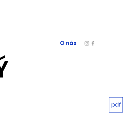
O nás
Ý
pdf