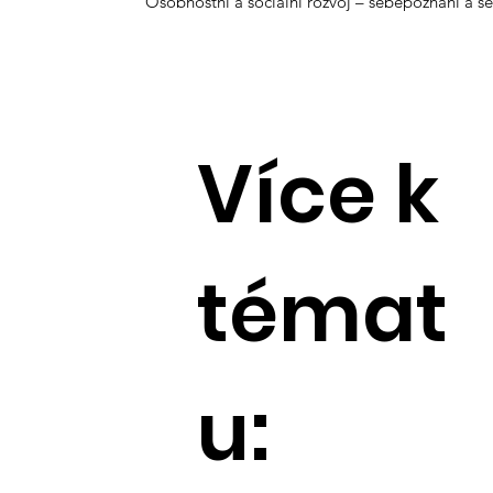
Osobnostní a sociální rozvoj – sebepoznání a s
Více k
témat
u: