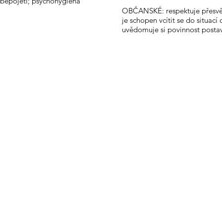
ebepojetí; psychohygiena
OBČANSKÉ: respektuje přesvědče
je schopen vcítit se do situací 
uvědomuje si povinnost postavi