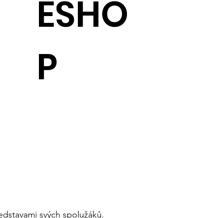
ESHO
P
ředstavami svých spolužáků.