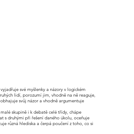
yjadřuje své myšlenky a názory v logickém
uhých lidí, porozumí jim, vhodně na ně reaguje,
, obhajuje svůj názor a vhodně argumentuje
 malé skupině i k debatě celé třídy, chápe
at s druhými při řešení daného úkolu, oceňuje
tuje různá hlediska a čerpá poučení z toho, co si