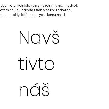
ní druhých lidí, váží si jejich vnitřních hodnot,
ostatních lidí, odmítá útlak a hrubé zacházení,
t se proti fyzickému i psychickému násilí
Navš
tivte
náš