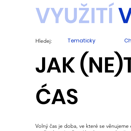
VYUŽITÍ
V
Tematicky
Ch
Hledej:
JAK (NE)
ĆAS
Volný čas je doba, ve které se věnujeme